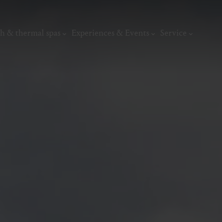
h & thermal spas
Experiences & Events
Service
thermal
Wellness & relaxation
Art, culture &