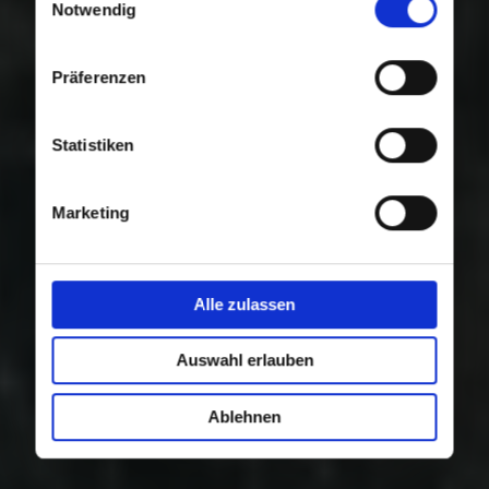
Nutzung der Dienste gesammelt haben.
Notwendig
Präferenzen
Statistiken
Marketing
Alle zulassen
Auswahl erlauben
Ablehnen