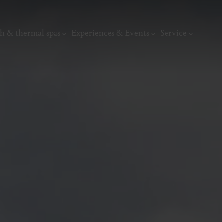
h & thermal spas
Experiences & Events
Service
thermal
Wellness & relaxation
Art, culture &