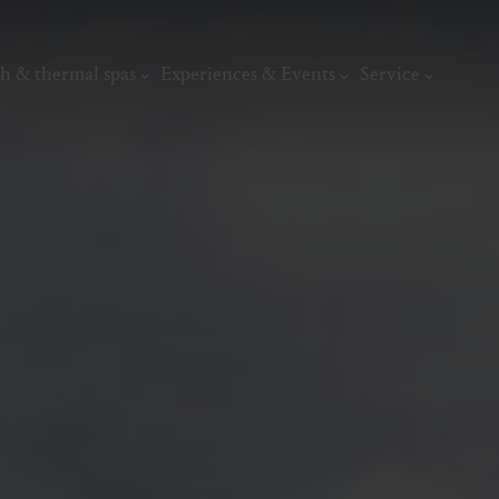
h & thermal spas
Experiences & Events
Service
thermal
Wellness & relaxation
Art, culture &