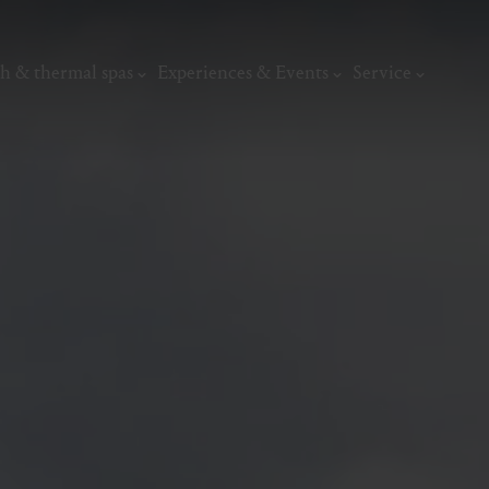
h & thermal spas
Experiences & Events
Service
thermal
Wellness & relaxation
Art, culture &