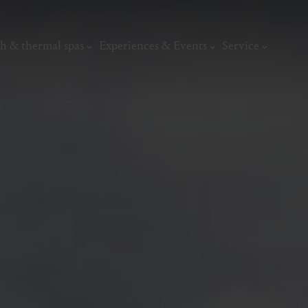
h & thermal spas
Experiences & Events
Service
thermal
Wellness & relaxation
Art, culture &