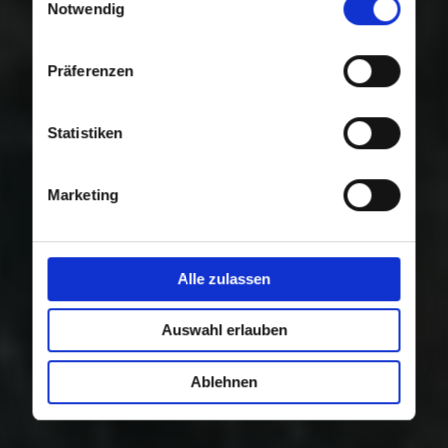
Nutzung der Dienste gesammelt haben.
Notwendig
Präferenzen
Statistiken
Marketing
Alle zulassen
Auswahl erlauben
Ablehnen