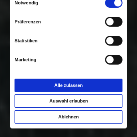
Nutzung der Dienste gesammelt haben.
Notwendig
Präferenzen
Statistiken
Marketing
Alle zulassen
Auswahl erlauben
Ablehnen