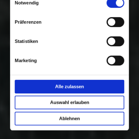
Nutzung der Dienste gesammelt haben.
Notwendig
Präferenzen
Statistiken
Marketing
Alle zulassen
Auswahl erlauben
Ablehnen