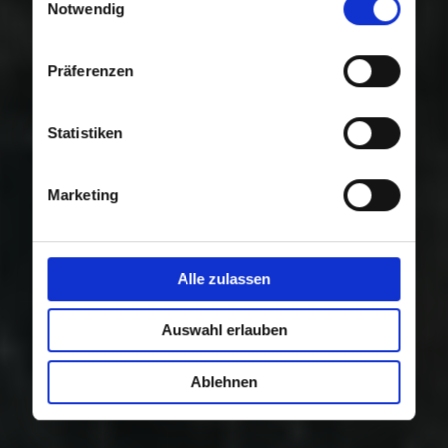
Nutzung der Dienste gesammelt haben.
Notwendig
Präferenzen
Statistiken
Marketing
Alle zulassen
Auswahl erlauben
Ablehnen