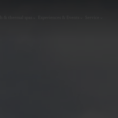
h & thermal spas
Experiences & Events
Service
thermal
Wellness & relaxation
Art, culture &