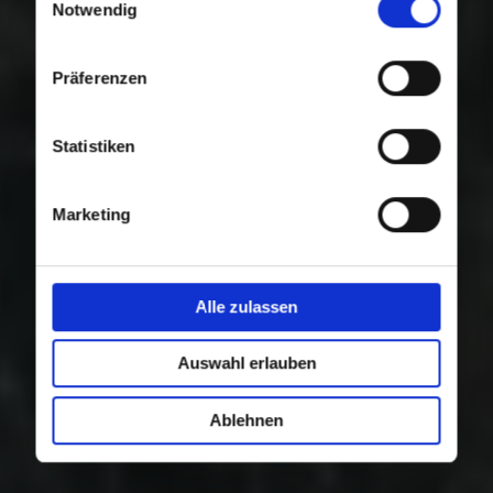
Nutzung der Dienste gesammelt haben.
Notwendig
Präferenzen
Statistiken
Marketing
Alle zulassen
Auswahl erlauben
Ablehnen