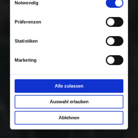
Nutzung der Dienste gesammelt haben.
Notwendig
Präferenzen
Statistiken
Marketing
Alle zulassen
Auswahl erlauben
Ablehnen