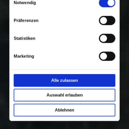
Nutzung der Dienste gesammelt haben.
Notwendig
Präferenzen
Statistiken
Marketing
Alle zulassen
Auswahl erlauben
Ablehnen