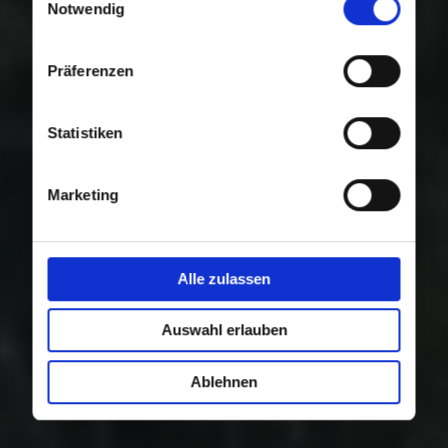
Nutzung der Dienste gesammelt haben.
Notwendig
Präferenzen
Statistiken
Marketing
Alle zulassen
Auswahl erlauben
Ablehnen