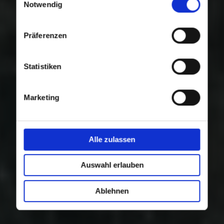
Nutzung der Dienste gesammelt haben.
Notwendig
Präferenzen
Statistiken
Marketing
Alle zulassen
Auswahl erlauben
Ablehnen