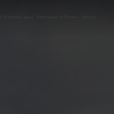
h & thermal spas
Experiences & Events
Service
thermal
Wellness & relaxation
Art, culture &