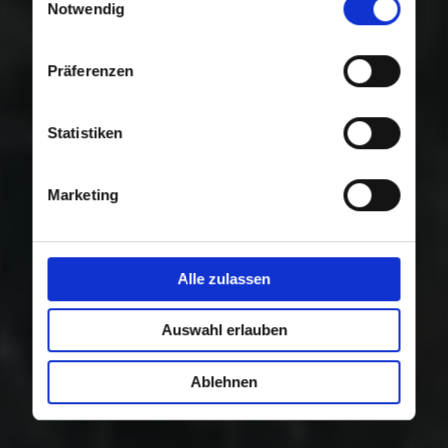
Nutzung der Dienste gesammelt haben.
Notwendig
Präferenzen
Statistiken
Marketing
Alle zulassen
Auswahl erlauben
Ablehnen