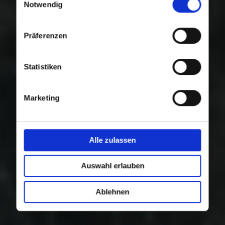
Nutzung der Dienste gesammelt haben.
Notwendig
Präferenzen
Statistiken
Marketing
Alle zulassen
Auswahl erlauben
Ablehnen