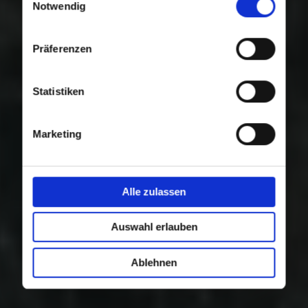
Nutzung der Dienste gesammelt haben.
Notwendig
Präferenzen
Statistiken
Marketing
Alle zulassen
Auswahl erlauben
Ablehnen