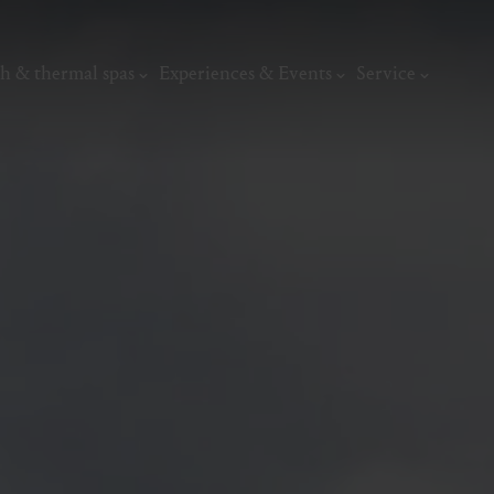
h & thermal spas
Experiences & Events
Service
thermal
Wellness & relaxation
Art, culture &