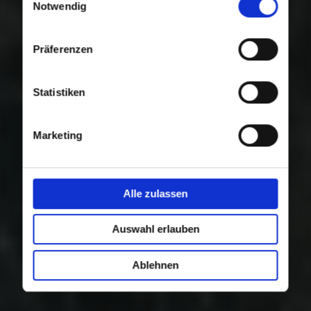
Nutzung der Dienste gesammelt haben.
Notwendig
Präferenzen
Statistiken
Marketing
Alle zulassen
Auswahl erlauben
Ablehnen