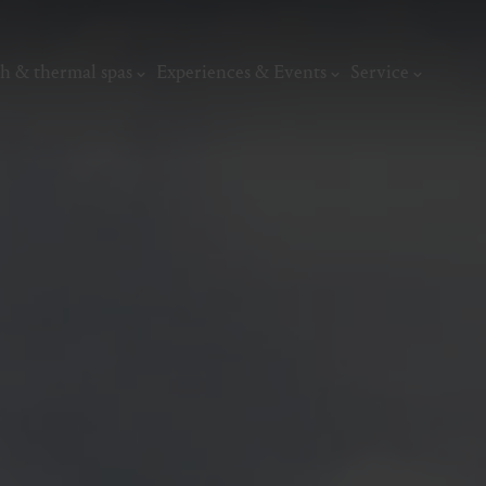
h & thermal spas
Experiences & Events
Service
thermal
Wellness & relaxation
Art, culture &