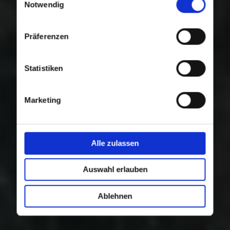
Nutzung der Dienste gesammelt haben.
Notwendig
Präferenzen
Statistiken
Marketing
Alle zulassen
Auswahl erlauben
Ablehnen