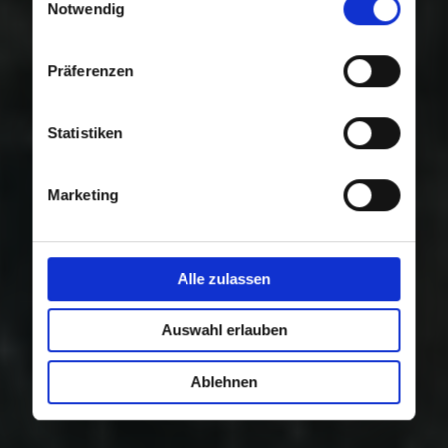
Nutzung der Dienste gesammelt haben.
Notwendig
Präferenzen
Statistiken
Marketing
Alle zulassen
Auswahl erlauben
Ablehnen