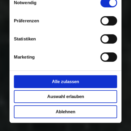
Nutzung der Dienste gesammelt haben.
Notwendig
Präferenzen
Statistiken
Marketing
Alle zulassen
Auswahl erlauben
Ablehnen