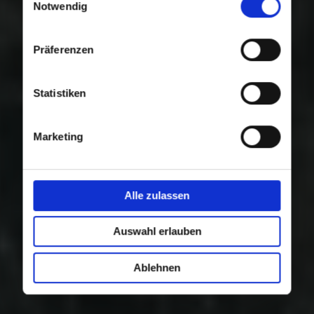
Nutzung der Dienste gesammelt haben.
Notwendig
Präferenzen
Statistiken
Marketing
Alle zulassen
Auswahl erlauben
Ablehnen