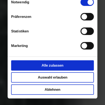
Nutzung der Dienste gesammelt haben.
Notwendig
Präferenzen
Statistiken
Marketing
Alle zulassen
Auswahl erlauben
Ablehnen