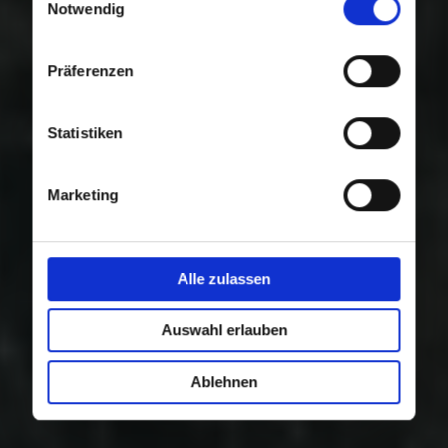
Nutzung der Dienste gesammelt haben.
Notwendig
Präferenzen
Statistiken
Marketing
Alle zulassen
Auswahl erlauben
Ablehnen