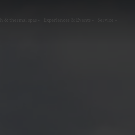
h & thermal spas
Experiences & Events
Service
thermal
Wellness & relaxation
Art, culture &