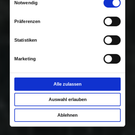
Nutzung der Dienste gesammelt haben.
Notwendig
Präferenzen
Statistiken
Marketing
Alle zulassen
Auswahl erlauben
Ablehnen