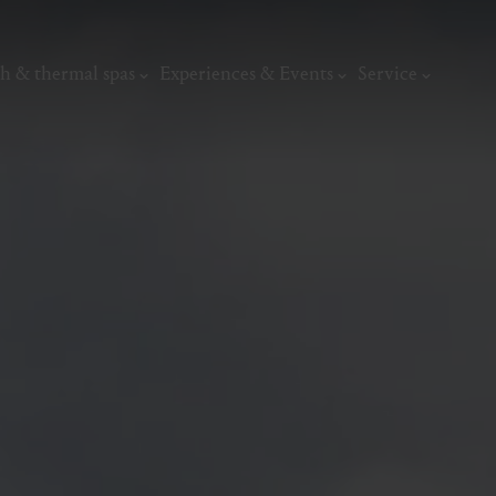
h & thermal spas
Experiences & Events
Service
thermal
Wellness & relaxation
Art, culture &