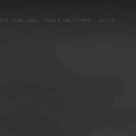
h & thermal spas
Experiences & Events
Service
thermal
Wellness & relaxation
Art, culture &