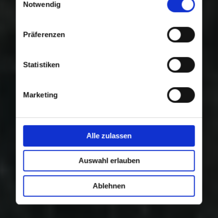
Nutzung der Dienste gesammelt haben.
Notwendig
Präferenzen
Statistiken
Marketing
Alle zulassen
Auswahl erlauben
Ablehnen