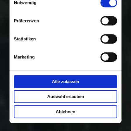
Nutzung der Dienste gesammelt haben.
Notwendig
Präferenzen
Statistiken
Marketing
Alle zulassen
Auswahl erlauben
Ablehnen