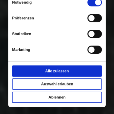
Nutzung der Dienste gesammelt haben.
Notwendig
Präferenzen
Statistiken
Marketing
Alle zulassen
Auswahl erlauben
Ablehnen