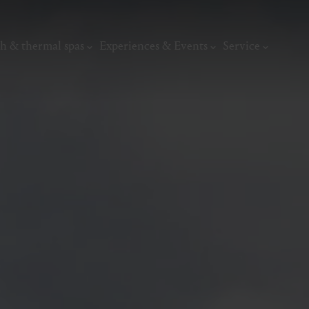
h & thermal spas
Experiences & Events
Service
thermal
Wellness & relaxation
Art, culture &