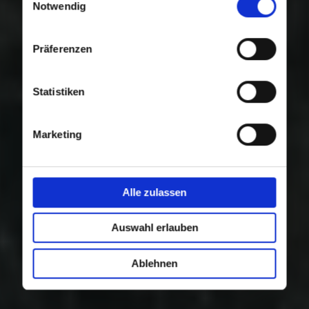
Nutzung der Dienste gesammelt haben.
Notwendig
Präferenzen
Statistiken
Marketing
Alle zulassen
Auswahl erlauben
Ablehnen