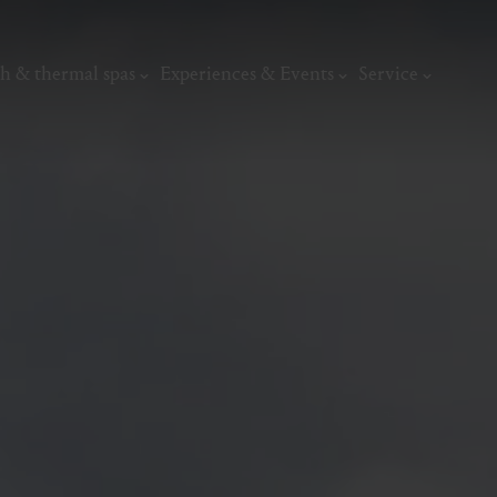
h & thermal spas
Experiences & Events
Service
thermal
Wellness & relaxation
Art, culture &