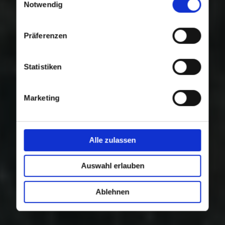
Nutzung der Dienste gesammelt haben.
Notwendig
Präferenzen
Statistiken
Marketing
Alle zulassen
Auswahl erlauben
Ablehnen