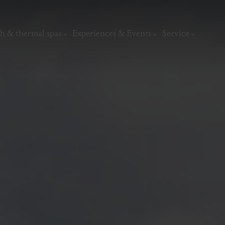
h & thermal spas
Experiences & Events
Service
thermal
Wellness & relaxation
Art, culture &