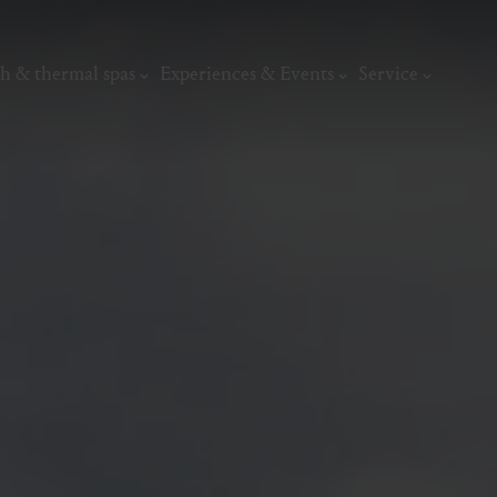
h & thermal spas
Experiences & Events
Service
thermal
Wellness & relaxation
Art, culture &