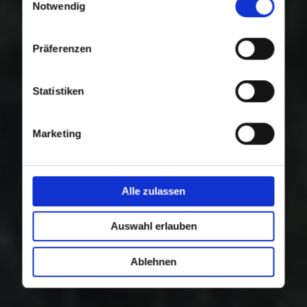
Nutzung der Dienste gesammelt haben.
Notwendig
Präferenzen
Statistiken
Marketing
Alle zulassen
Auswahl erlauben
Ablehnen