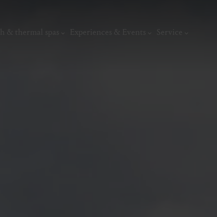
h & thermal spas
Experiences & Events
Service
thermal
Wellness & relaxation
Art, culture &