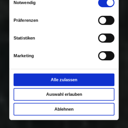
Nutzung der Dienste gesammelt haben.
Notwendig
Präferenzen
Statistiken
Marketing
Alle zulassen
Auswahl erlauben
Ablehnen