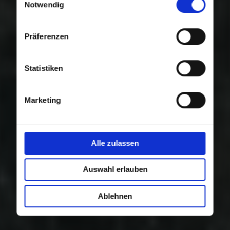
Nutzung der Dienste gesammelt haben.
Notwendig
Präferenzen
Statistiken
Marketing
Alle zulassen
Auswahl erlauben
Ablehnen