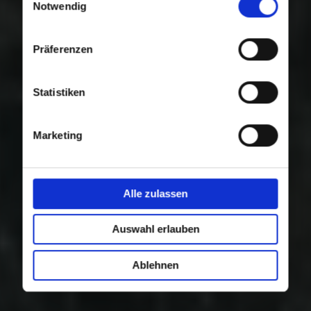
Nutzung der Dienste gesammelt haben.
Notwendig
Präferenzen
Statistiken
Marketing
Alle zulassen
Auswahl erlauben
Ablehnen