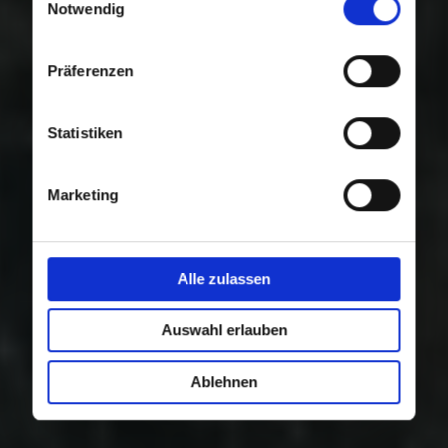
Nutzung der Dienste gesammelt haben.
Notwendig
Präferenzen
Statistiken
Marketing
Alle zulassen
Auswahl erlauben
Ablehnen