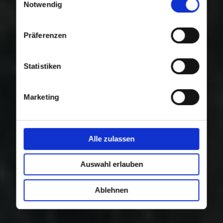
Nutzung der Dienste gesammelt haben.
Notwendig
Präferenzen
Statistiken
Marketing
Alle zulassen
Auswahl erlauben
Ablehnen