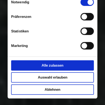
Nutzung der Dienste gesammelt haben.
Notwendig
Präferenzen
Statistiken
Marketing
Alle zulassen
Auswahl erlauben
Ablehnen